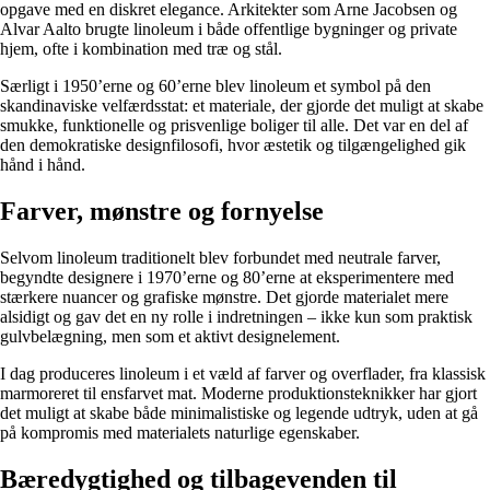
opgave med en diskret elegance. Arkitekter som Arne Jacobsen og
Alvar Aalto brugte linoleum i både offentlige bygninger og private
hjem, ofte i kombination med træ og stål.
Særligt i 1950’erne og 60’erne blev linoleum et symbol på den
skandinaviske velfærdsstat: et materiale, der gjorde det muligt at skabe
smukke, funktionelle og prisvenlige boliger til alle. Det var en del af
den demokratiske designfilosofi, hvor æstetik og tilgængelighed gik
hånd i hånd.
Farver, mønstre og fornyelse
Selvom linoleum traditionelt blev forbundet med neutrale farver,
begyndte designere i 1970’erne og 80’erne at eksperimentere med
stærkere nuancer og grafiske mønstre. Det gjorde materialet mere
alsidigt og gav det en ny rolle i indretningen – ikke kun som praktisk
gulvbelægning, men som et aktivt designelement.
I dag produceres linoleum i et væld af farver og overflader, fra klassisk
marmoreret til ensfarvet mat. Moderne produktionsteknikker har gjort
det muligt at skabe både minimalistiske og legende udtryk, uden at gå
på kompromis med materialets naturlige egenskaber.
Bæredygtighed og tilbagevenden til