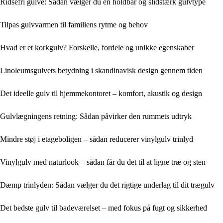
Ridsefri gulve: Sådan vælger du en holdbar og slidstærk gulvtype
Tilpas gulvvarmen til familiens rytme og behov
Hvad er et korkgulv? Forskelle, fordele og unikke egenskaber
Linoleumsgulvets betydning i skandinavisk design gennem tiden
Det ideelle gulv til hjemmekontoret – komfort, akustik og design
Gulvlægningens retning: Sådan påvirker den rummets udtryk
Mindre støj i etageboligen – sådan reducerer vinylgulv trinlyd
Vinylgulv med naturlook – sådan får du det til at ligne træ og sten
Dæmp trinlyden: Sådan vælger du det rigtige underlag til dit trægulv
Det bedste gulv til badeværelset – med fokus på fugt og sikkerhed