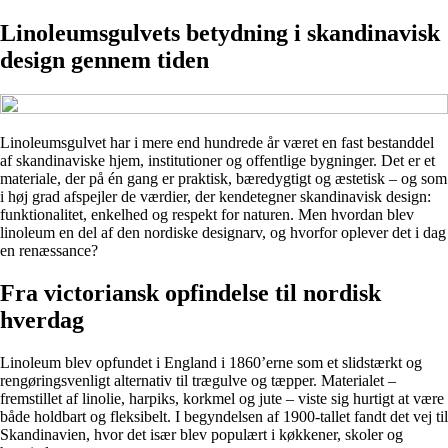
Linoleumsgulvets betydning i skandinavisk
design gennem tiden
Linoleumsgulvet har i mere end hundrede år været en fast bestanddel
af skandinaviske hjem, institutioner og offentlige bygninger. Det er et
materiale, der på én gang er praktisk, bæredygtigt og æstetisk – og som
i høj grad afspejler de værdier, der kendetegner skandinavisk design:
funktionalitet, enkelhed og respekt for naturen. Men hvordan blev
linoleum en del af den nordiske designarv, og hvorfor oplever det i dag
en renæssance?
Fra victoriansk opfindelse til nordisk
hverdag
Linoleum blev opfundet i England i 1860’erne som et slidstærkt og
rengøringsvenligt alternativ til trægulve og tæpper. Materialet –
fremstillet af linolie, harpiks, korkmel og jute – viste sig hurtigt at være
både holdbart og fleksibelt. I begyndelsen af 1900-tallet fandt det vej til
Skandinavien, hvor det især blev populært i køkkener, skoler og