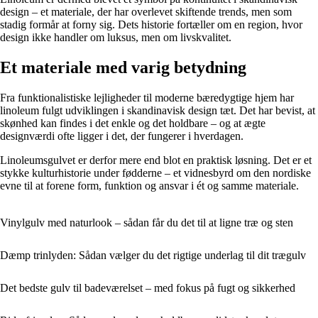
design – et materiale, der har overlevet skiftende trends, men som
stadig formår at forny sig. Dets historie fortæller om en region, hvor
design ikke handler om luksus, men om livskvalitet.
Et materiale med varig betydning
Fra funktionalistiske lejligheder til moderne bæredygtige hjem har
linoleum fulgt udviklingen i skandinavisk design tæt. Det har bevist, at
skønhed kan findes i det enkle og det holdbare – og at ægte
designværdi ofte ligger i det, der fungerer i hverdagen.
Linoleumsgulvet er derfor mere end blot en praktisk løsning. Det er et
stykke kulturhistorie under fødderne – et vidnesbyrd om den nordiske
evne til at forene form, funktion og ansvar i ét og samme materiale.
Vinylgulv med naturlook – sådan får du det til at ligne træ og sten
Dæmp trinlyden: Sådan vælger du det rigtige underlag til dit trægulv
Det bedste gulv til badeværelset – med fokus på fugt og sikkerhed