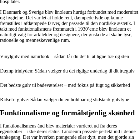
hospitaler.
I Danmark og Sverige blev linoleum hurtigt forbundet med modernitet
og hygiejne. Det var let at holde rent, dæmpede lyde og kunne
fremstilles i afdæmpede farver, der passede til den nordiske æstetik. I
takt med funktionalismens fremmarch i 1930’erne blev linoleum et
naturligt valg for arkitekter og designere, der ønskede at skabe lyse,
rationelle og menneskevenlige rum.
Vinylgulv med naturlook – sådan får du det til at ligne træ og sten
Dæmp trinlyden: Sådan vælger du det rigtige underlag til dit trægulv
Det bedste gulv til badeværelset – med fokus på fugt og sikkerhed
Ridsefri gulve: Sådan vælger du en holdbar og slidstærk gulvtype
Funktionalisme og formålstjenlig skønhed
I funktionalismens ånd blev materialer vurderet ud fra deres
egenskaber – ikke deres status. Linoleum passede perfekt ind i denne
tankegang. Det var hverken prangende eller dyrt, men det gjorde sin