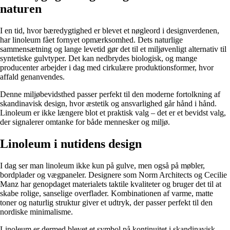
naturen
I en tid, hvor bæredygtighed er blevet et nøgleord i designverdenen,
har linoleum fået fornyet opmærksomhed. Dets naturlige
sammensætning og lange levetid gør det til et miljøvenligt alternativ til
syntetiske gulvtyper. Det kan nedbrydes biologisk, og mange
producenter arbejder i dag med cirkulære produktionsformer, hvor
affald genanvendes.
Denne miljøbevidsthed passer perfekt til den moderne fortolkning af
skandinavisk design, hvor æstetik og ansvarlighed går hånd i hånd.
Linoleum er ikke længere blot et praktisk valg – det er et bevidst valg,
der signalerer omtanke for både mennesker og miljø.
Linoleum i nutidens design
I dag ser man linoleum ikke kun på gulve, men også på møbler,
bordplader og vægpaneler. Designere som Norm Architects og Cecilie
Manz har genopdaget materialets taktile kvaliteter og bruger det til at
skabe rolige, sanselige overflader. Kombinationen af varme, matte
toner og naturlig struktur giver et udtryk, der passer perfekt til den
nordiske minimalisme.
Linoleum er dermed blevet et symbol på kontinuitet i skandinavisk