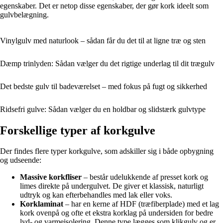
egenskaber. Det er netop disse egenskaber, der gør kork ideelt som
gulvbelægning.
Vinylgulv med naturlook – sådan får du det til at ligne træ og sten
Dæmp trinlyden: Sådan vælger du det rigtige underlag til dit trægulv
Det bedste gulv til badeværelset – med fokus på fugt og sikkerhed
Ridsefri gulve: Sådan vælger du en holdbar og slidstærk gulvtype
Forskellige typer af korkgulve
Der findes flere typer korkgulve, som adskiller sig i både opbygning
og udseende:
Massive korkfliser
– består udelukkende af presset kork og
limes direkte på undergulvet. De giver et klassisk, naturligt
udtryk og kan efterbehandles med lak eller voks.
Korklaminat
– har en kerne af HDF (træfiberplade) med et lag
kork ovenpå og ofte et ekstra korklag på undersiden for bedre
lyd- og varmeisolering. Denne type lægges som klikgulv og er