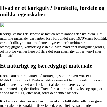
Hvad er et korkgulv? Forskelle, fordele og
unikke egenskaber
Korkgulve har i de seneste år fået en renæssance i danske hjem. Det
naturlige materiale, der i årtier blev forbundet med 1970’ernes boligstil,
er vendt tilbage – nu i moderne udgaver, der kombinerer
bæredygtighed, komfort og æstetik. Men hvad er et korkgulv egentlig,
og hvorfor vælger flere og flere det som alternativ til træ, vinyl eller
laminat?
Et naturligt og bæredygtigt materiale
Kork stammer fra barken på korkegen, som primært vokser i
Middelhavsområdet. Barken høstes skånsomt hvert niende år uden at
fælde træet, hvilket gør kork til et af de mest bæredygtige
naturmaterialer, der findes. Træet fortsætter med at vokse og optager
endda mere CO₂ efter høst, fordi det danner ny bark.
Korkens struktur består af millioner af små luftfyldte celler, der giver
materialet dets karakteristiske lethed, elasticitet og isolerende