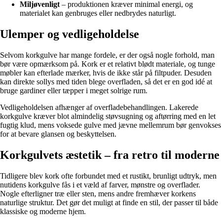
Miljøvenligt
– produktionen kræver minimal energi, og
materialet kan genbruges eller nedbrydes naturligt.
Ulemper og vedligeholdelse
Selvom korkgulve har mange fordele, er der også nogle forhold, man
bør være opmærksom på. Kork er et relativt blødt materiale, og tunge
møbler kan efterlade mærker, hvis de ikke står på filtpuder. Desuden
kan direkte sollys med tiden blege overfladen, så det er en god idé at
bruge gardiner eller tæpper i meget solrige rum.
Vedligeholdelsen afhænger af overfladebehandlingen. Lakerede
korkgulve kræver blot almindelig støvsugning og aftørring med en let
fugtig klud, mens voksede gulve med jævne mellemrum bør genvokses
for at bevare glansen og beskyttelsen.
Korkgulvets æstetik – fra retro til moderne
Tidligere blev kork ofte forbundet med et rustikt, brunligt udtryk, men
nutidens korkgulve fås i et væld af farver, mønstre og overflader.
Nogle efterligner træ eller sten, mens andre fremhæver korkens
naturlige struktur. Det gør det muligt at finde en stil, der passer til både
klassiske og moderne hjem.