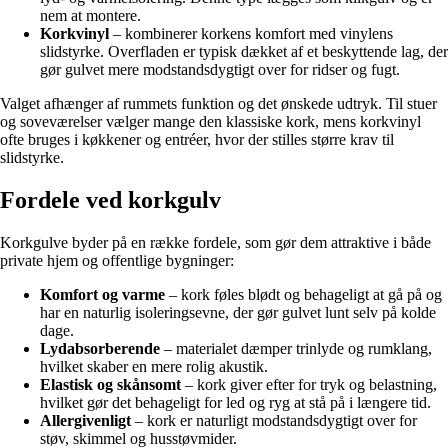
nem at montere.
Korkvinyl
– kombinerer korkens komfort med vinylens
slidstyrke. Overfladen er typisk dækket af et beskyttende lag, der
gør gulvet mere modstandsdygtigt over for ridser og fugt.
Valget afhænger af rummets funktion og det ønskede udtryk. Til stuer
og soveværelser vælger mange den klassiske kork, mens korkvinyl
ofte bruges i køkkener og entréer, hvor der stilles større krav til
slidstyrke.
Fordele ved korkgulv
Korkgulve byder på en række fordele, som gør dem attraktive i både
private hjem og offentlige bygninger:
Komfort og varme
– kork føles blødt og behageligt at gå på og
har en naturlig isoleringsevne, der gør gulvet lunt selv på kolde
dage.
Lydabsorberende
– materialet dæmper trinlyde og rumklang,
hvilket skaber en mere rolig akustik.
Elastisk og skånsomt
– kork giver efter for tryk og belastning,
hvilket gør det behageligt for led og ryg at stå på i længere tid.
Allergivenligt
– kork er naturligt modstandsdygtigt over for
støv, skimmel og husstøvmider.