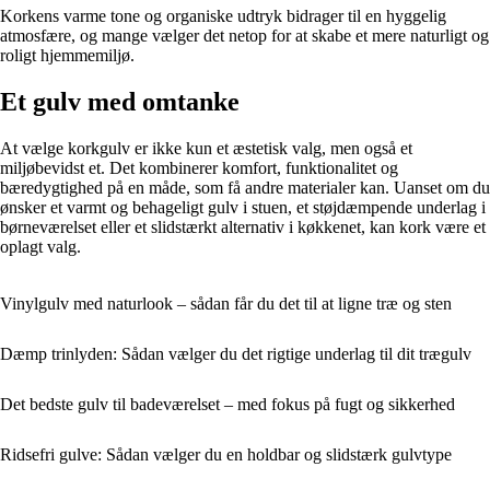
Korkens varme tone og organiske udtryk bidrager til en hyggelig
atmosfære, og mange vælger det netop for at skabe et mere naturligt og
roligt hjemmemiljø.
Et gulv med omtanke
At vælge korkgulv er ikke kun et æstetisk valg, men også et
miljøbevidst et. Det kombinerer komfort, funktionalitet og
bæredygtighed på en måde, som få andre materialer kan. Uanset om du
ønsker et varmt og behageligt gulv i stuen, et støjdæmpende underlag i
børneværelset eller et slidstærkt alternativ i køkkenet, kan kork være et
oplagt valg.
Vinylgulv med naturlook – sådan får du det til at ligne træ og sten
Dæmp trinlyden: Sådan vælger du det rigtige underlag til dit trægulv
Det bedste gulv til badeværelset – med fokus på fugt og sikkerhed
Ridsefri gulve: Sådan vælger du en holdbar og slidstærk gulvtype